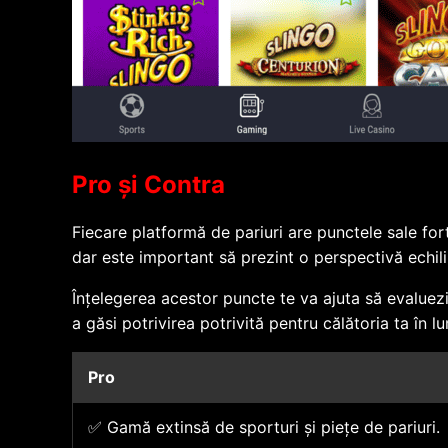
Pro și Contra
Fiecare platformă de pariuri are punctele sale for
dar este important să prezint o perspectivă echi
Înțelegerea acestor puncte te va ajuta să evaluezi
a găsi potrivirea potrivită pentru călătoria ta în lu
Pro
✅ Gamă extinsă de sporturi și piețe de pariuri.