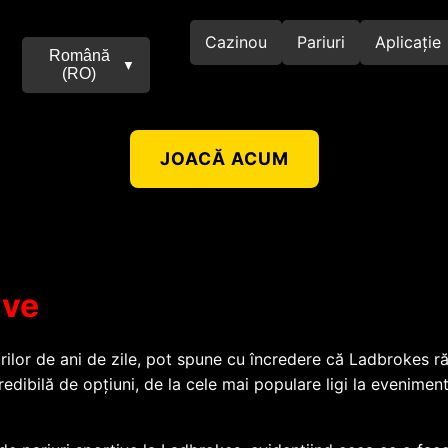
Cazinou
Pariuri
Aplicație
O
Română
▼
(RO)
JOACĂ ACUM
ive
iurilor de ani de zile, pot spune cu încredere că Ladbrokes r
dibilă de opțiuni, de la cele mai populare ligi la eveniment