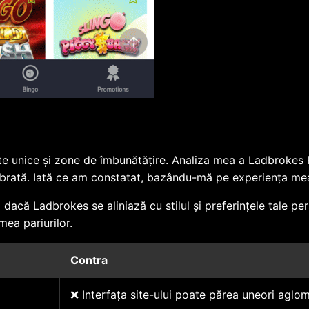
te unice și zone de îmbunătățire. Analiza mea a Ladbrokes P
librată. Iată ce am constatat, bazându-mă pe experiența me
 dacă Ladbrokes se aliniază cu stilul și preferințele tale p
mea pariurilor.
Contra
❌ Interfața site-ului poate părea uneori aglom