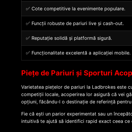
✅ Cote competitive la evenimente populare.
✅ Funcții robuste de pariuri live și cash-out.
✅ Reputație solidă și platformă sigură.
✅ Funcționalitate excelentă a aplicației mobile.
Piețe de Pariuri și Sporturi Acop
Varietatea piețelor de pariuri la Ladbrokes este c
competiții locale, acoperirea lor asigură că vei 
opțiuni, făcându-l o destinație de referință pentru
Fie că ești un parior experimentat sau un începăto
intuitivă te ajută să identifici rapid exact ceea c