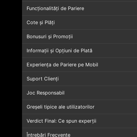
Funcționalități de Pariere
Cote și Plăți
Bonusuri și Promoții
Informații și Opțiuni de Plată
Experiența de Pariere pe Mobil
Suport Clienți
Joc Responsabil
Greșeli tipice ale utilizatorilor
Verdict Final: Ce spun experții
Întrebări Frecvente