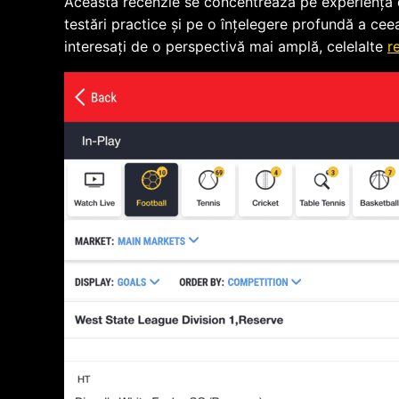
Această recenzie se concentrează pe experiența de
testări practice și pe o înțelegere profundă a ceea
interesați de o perspectivă mai amplă, celelalte
r