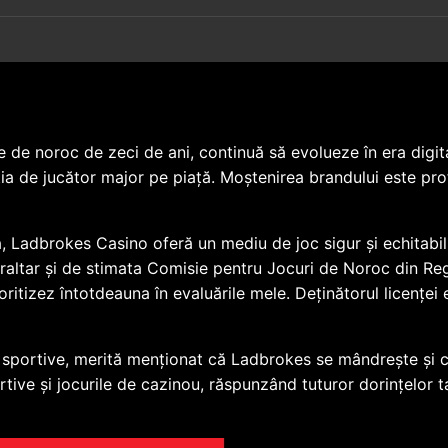
e de noroc de zeci de ani, continuă să evolueze în era digit
ia de jucător major pe piață. Moștenirea brandului este prof
 Ladbrokes Casino oferă un mediu de joc sigur și echitabil.
raltar și de stimata Comisie pentru Jocuri de Noroc din Rega
ioritizez întotdeauna în evaluările mele. Deținătorul licenț
le sportive, merită menționat că Ladbrokes se mândrește și 
sportive și jocurile de cazinou, răspunzând tuturor dorințelor