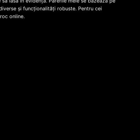
 să iasă în evidență. Părerile mele se bazează pe
iverse și funcționalități robuste. Pentru cei
roc online.